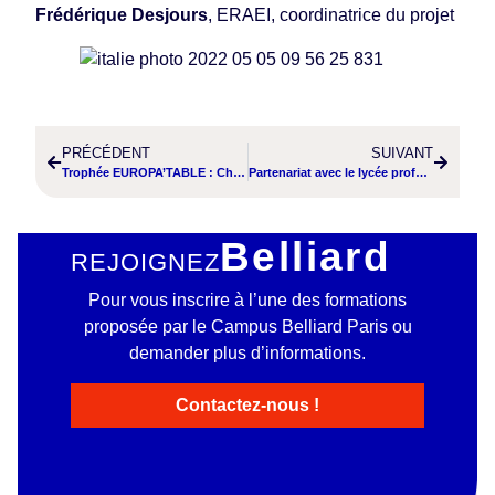
Frédérique Desjours
, ERAEI, coordinatrice du projet
PRÉCÉDENT
SUIVANT
Trophée EUROPA’TABLE : Christian EBELA et Gino BENMATI, apprentis en CAP 1ère année décrochent la 5ème place
Partenariat avec le lycée professionnel Georg-Kerschensteiner
Belliard
REJOIGNEZ
Pour vous inscrire à l’une des formations
proposée par le Campus Belliard Paris ou
demander plus d’informations.
Contactez-nous !