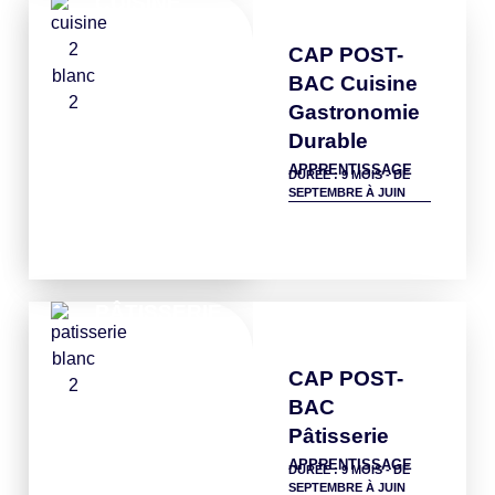
CUISINE
CAP POST-
BAC Cuisine
Gastronomie
Durable
APPRENTISSAGE
DURÉE : 9 MOIS - DE
SEPTEMBRE À JUIN
Détails
PÂTISSERIE
CAP POST-
BAC
Pâtisserie
APPRENTISSAGE
DURÉE : 9 MOIS - DE
SEPTEMBRE À JUIN