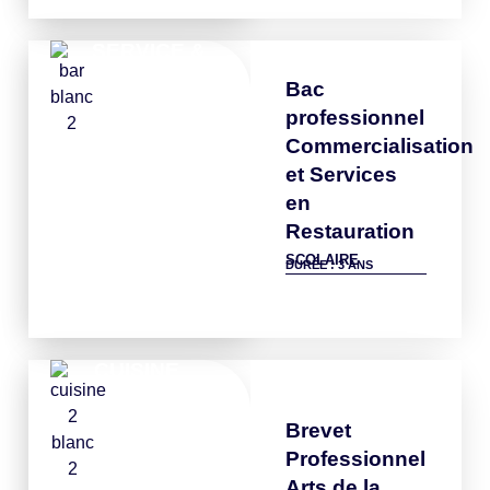
SERVICE &
BAR
Bac
professionnel
Commercialisation
et Services
en
Restauration
SCOLAIRE
DURÉE : 3 ANS
Détails
CUISINE
Brevet
Professionnel
Arts de la