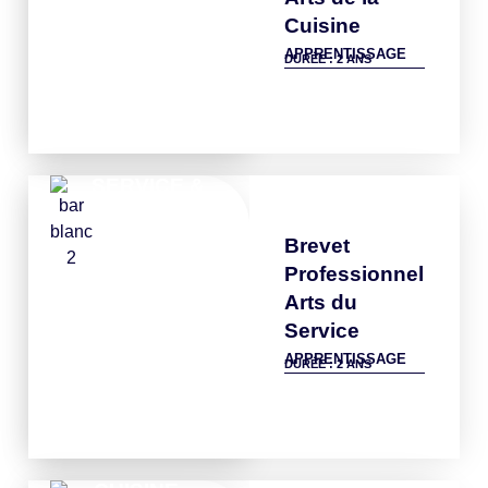
Cuisine
APPRENTISSAGE
DURÉE : 2 ANS
Détails
SERVICE &
BAR
Brevet
Professionnel
Arts du
Service
APPRENTISSAGE
DURÉE : 2 ANS
Détails