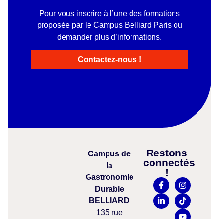
Pour vous inscrire à l’une des formations
proposée par le Campus Belliard Paris ou
demander plus d’informations.
Contactez-nous !
Restons
Campus
de
connectés
la
!
Gastronomie
Durable
BELLIARD
135 rue