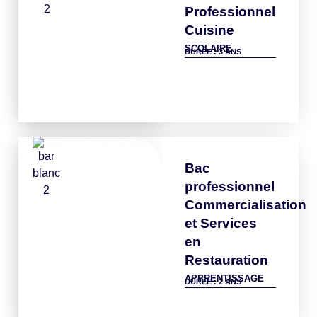
Professionnel
Cuisine
SCOLAIRE
DURÉE : 3 ANS
Détails
SERVICE &
BAR
Bac
professionnel
Commercialisation
et Services
en
Restauration
APPRENTISSAGE
DURÉE : 2 ANS
Détails