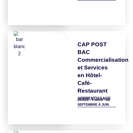
Détails
SERVICE &
BAR
CAP POST
BAC
Commercialisation
et Services
en Hôtel-
Café-
Restaurant
APPRENTISSAGE
DURÉE : 9 MOIS - DE
SEPTEMBRE À JUIN
Détails