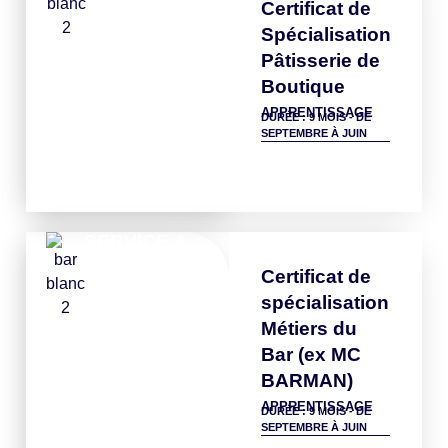
Certificat de
Spécialisation
Pâtisserie de
Boutique
APPRENTISSAGE
DURÉE : 9 MOIS - DE
SEPTEMBRE À JUIN
Détails
SERVICE &
BAR
Certificat de
spécialisation
Métiers du
Bar (ex MC
BARMAN)
APPRENTISSAGE
DURÉE : 9 MOIS - DE
SEPTEMBRE À JUIN
Détails