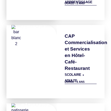
APPRENTISSAGE
DURÉE : 2 ANS
Détails
SERVICE &
BAR
CAP
Commercialisation
et Services
en Hôtel-
Café-
Restaurant
SCOLAIRE
●
ADULTE
DURÉE : 2 ANS
Détails
PÂTISSERIE