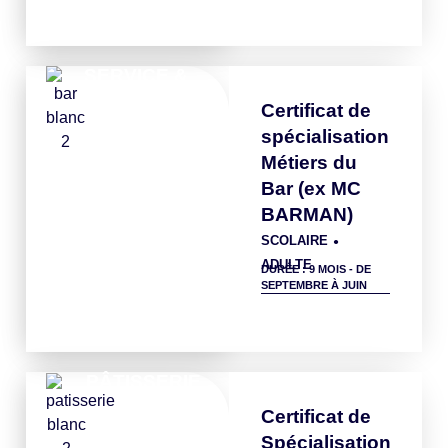
SERVICE &
BAR
Certificat de
spécialisation
Métiers du
Bar (ex MC
BARMAN)
SCOLAIRE
●
ADULTE
DURÉE : 9 MOIS - DE
SEPTEMBRE À JUIN
Détails
PÂTISSERIE
Certificat de
Spécialisation