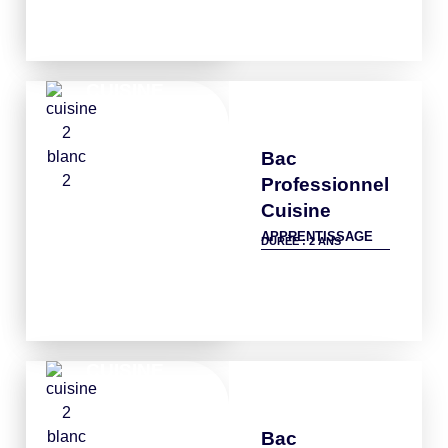
CUISINE
Bac
Professionnel
Cuisine
APPRENTISSAGE
DURÉE : 2 ANS
Détails
CUISINE
Bac