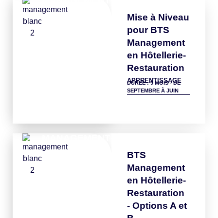
MANAGEMENT
Mise à Niveau
pour BTS
Management
en Hôtellerie-
Restauration
APPRENTISSAGE
DURÉE : 9 MOIS - DE
SEPTEMBRE À JUIN
Détails
MANAGEMENT
BTS
Management
en Hôtellerie-
Restauration
- Options A et