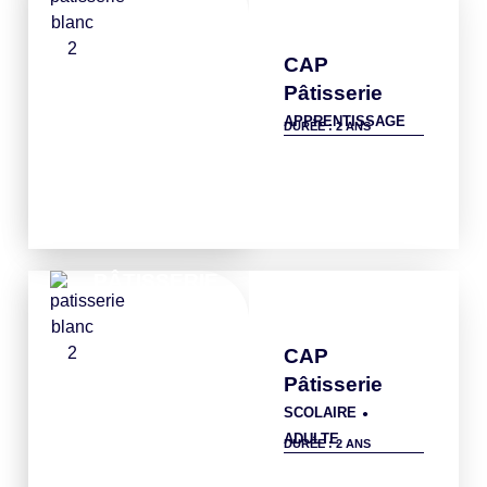
CAP
Pâtisserie
APPRENTISSAGE
DURÉE : 2 ANS
Détails
PÂTISSERIE
CAP
Pâtisserie
SCOLAIRE
●
ADULTE
DURÉE : 2 ANS
Détails