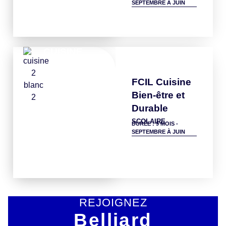
SEPTEMBRE À JUIN
Détails
CUISINE
FCIL Cuisine
Bien-être et
Durable
SCOLAIRE
DURÉE : 9 MOIS -
SEPTEMBRE À JUIN
Détails
REJOIGNEZ
Belliard