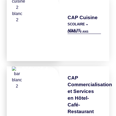
CAP Cuisine
SCOLAIRE
●
ADULTE
DURÉE : 2 ANS
Détails
SERVICE &
BAR
CAP
Commercialisation
et Services
en Hôtel-
Café-
Restaurant