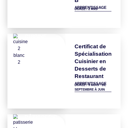
B
APPRENTISSAGE
DURÉE : 2 ANS
Détails
CUISINE
Certificat de
Spécialisation
Cuisinier en
Desserts de
Restaurant
APPRENTISSAGE
DURÉE : 9 MOIS - DE
SEPTEMBRE À JUIN
Détails
PÂTISSERIE