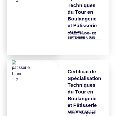
Techniques
du Tour en
Boulangerie
et Pâtisserie
SCOLAIRE
DURÉE : 9 MOIS - DE
SEPTEMBRE À JUIN
Détails
PÂTISSERIE
Certificat de
Spécialisation
Techniques
du Tour en
Boulangerie
et Pâtisserie
APPRENTISSAGE
DURÉE : 9 MOIS - DE