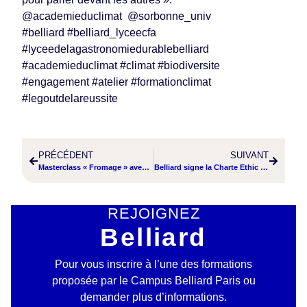
@academieduclimat @sorbonne_univ
#belliard #belliard_lyceecfa
#lyceedelagastronomiedurablebelliard
#academieduclimat #climat #biodiversite
#engagement #atelier #formationclimat
#legoutdelareussite
PRÉCÉDENT
SUIVANT
Masterclass « Fromage » avec Xavier THURET, MOF Fromager
Belliard signe la Charte Ethic Océan
REJOIGNEZ
Belliard
Pour vous inscrire à l’une des formations
proposée par le Campus Belliard Paris ou
demander plus d’informations.