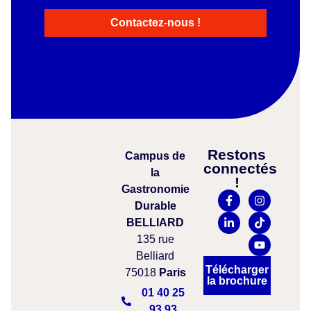
Contactez-nous !
Restons
Campus
de
connectés
la
!
Gastronomie
Durable
BELLIARD
135 rue
Belliard
Télécharger
75018
Paris
la brochure
01 40 25
93 93